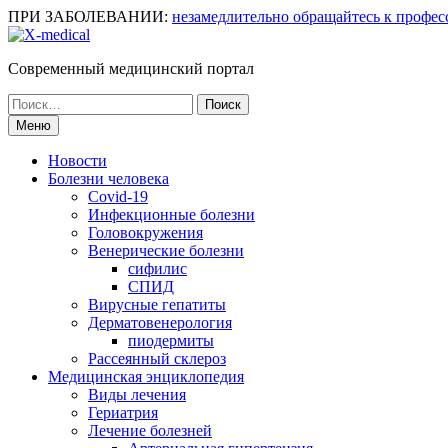
Перейти
ПРИ ЗАБОЛЕВАНИИ:
незамедлительно обращайтесь к профес
к
содержимому
Современный медицинский портал
Поиск
по:
Меню
Новости
Болезни человека
Covid-19
Инфекционные болезни
Головокружения
Венерические болезни
сифилис
СПИД
Вирусные гепатиты
Дерматовенерология
пиодермиты
Рассеянный склероз
Медицинская энциклопедия
Виды лечения
Гериатрия
Лечение болезней