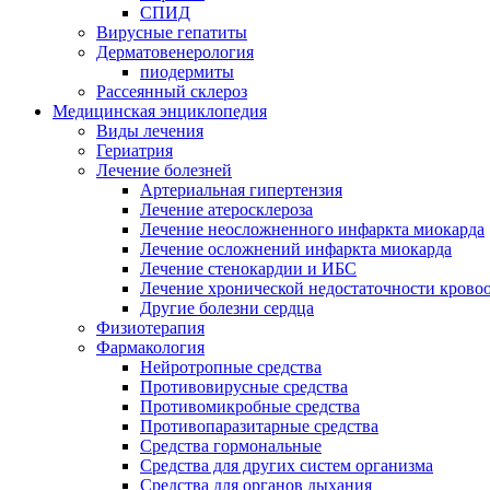
СПИД
Вирусные гепатиты
Дерматовенерология
пиодермиты
Рассеянный склероз
Медицинская энциклопедия
Виды лечения
Гериатрия
Лечение болезней
Артериальная гипертензия
Лечение атеросклероза
Лечение неосложненного инфаркта миокарда
Лечение осложнений инфаркта миокарда
Лечение стенокардии и ИБС
Лечение хронической недостаточности крово
Другие болезни сердца
Физиотерапия
Фармакология
Нейротропные средства
Противовирусные средства
Противомикробные средства
Противопаразитарные средства
Средства гормональные
Средства для других систем организма
Средства для органов дыхания