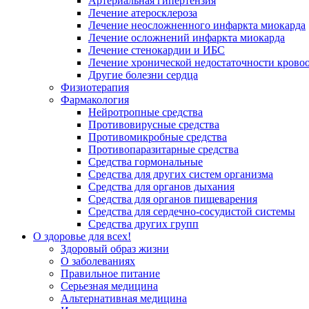
Артериальная гипертензия
Лечение атеросклероза
Лечение неосложненного инфаркта миокарда
Лечение осложнений инфаркта миокарда
Лечение стенокардии и ИБС
Лечение хронической недостаточности крово
Другие болезни сердца
Физиотерапия
Фармакология
Нейротропные средства
Противовирусные средства
Противомикробные средства
Противопаразитарные средства
Средства гормональные
Средства для других систем организма
Средства для органов дыхания
Средства для органов пищеварения
Средства для сердечно-сосудистой системы
Средства других групп
О здоровье для всех!
Здоровый образ жизни
О заболеваниях
Правильное питание
Серьезная медицина
Альтернативная медицина