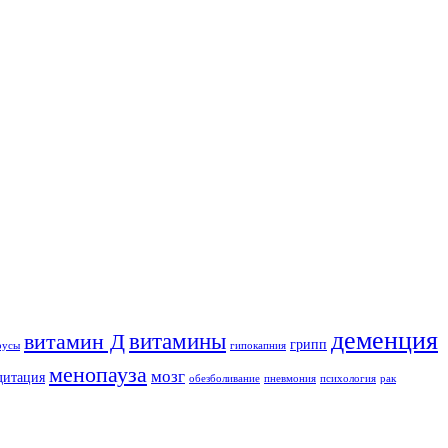
деменция
витамины
витамин Д
грипп
русы
гипокапния
менопауза
мозг
дитация
обезболивание
пневмония
психология
рак