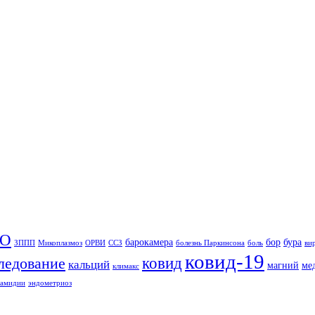
БО
барокамера
бор
бура
ЗППП
Микоплазмоз
ОРВИ
ССЗ
болезнь Паркинсона
боль
ви
ковид-19
ковид
ледование
кальций
магний
ме
климакс
ламидии
эндометриоз