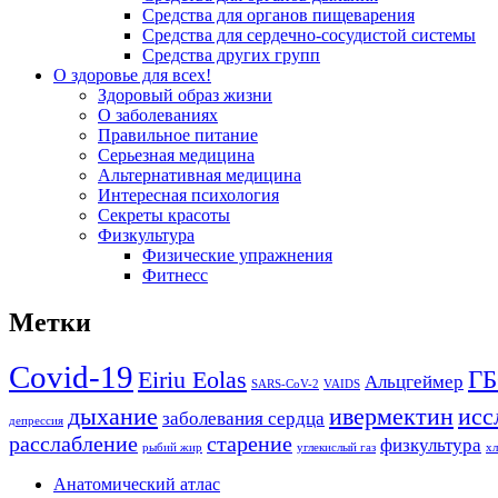
Средства для органов пищеварения
Средства для сердечно-сосудистой системы
Средства других групп
О здоровье для всех!
Здоровый образ жизни
О заболеваниях
Правильное питание
Серьезная медицина
Альтернативная медицина
Интересная психология
Секреты красоты
Физкультура
Физические упражнения
Фитнесс
Метки
Covid-19
Г
Eiriu Eolas
Альцгеймер
SARS-CoV-2
VAIDS
дыхание
ивермектин
исс
заболевания сердца
депрессия
расслабление
старение
физкультура
рыбий жир
углекислый газ
х
Анатомический атлас